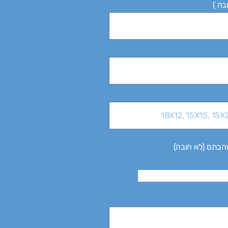
בה )
הבתם (לא חובה)