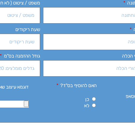
ונה
משפט / ציטוט ( לא חו
שעת ריקודים
 הכלה
גודל ההזמנה בס"מ
האם להוסיף בס"ד?
דוגמא עיצוב שא
טסאפ
כן
לא