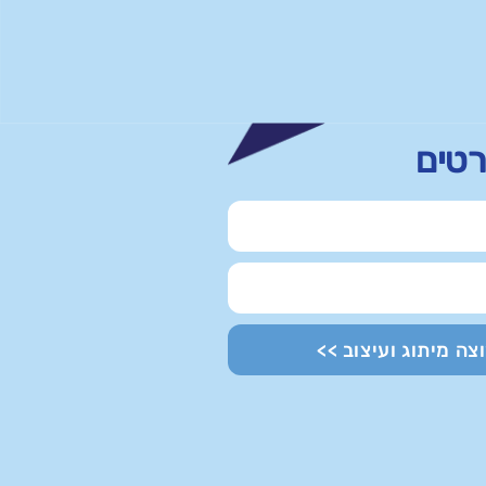
רטים
וצה מיתוג ועיצוב >>