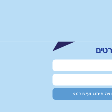
רטים
וצה מיתוג ועיצוב >>