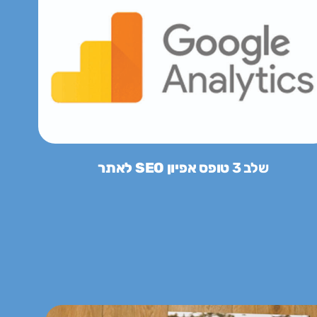
שלב 3
טופס אפיון SEO לאתר