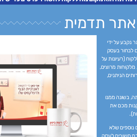
אתר תדמית
 נקבע על ידי
ם לבחור בעסק
קוח (רעיונות על
מלקוחות מרוצים,
תים הניתנים,
ה, בשונה ממנו
נות מכם את
ת).
 נוספים שלא
כם חשובים לעסק