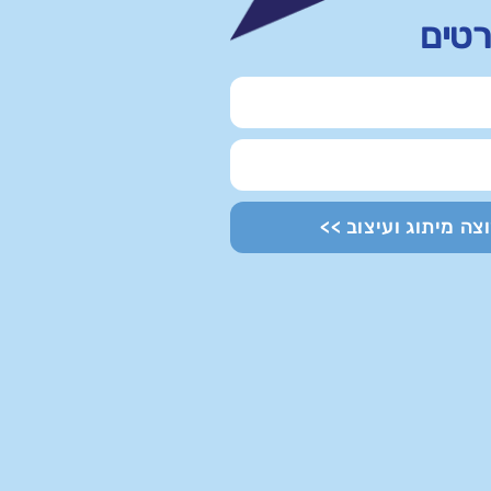
רטים
וצה מיתוג ועיצוב >>