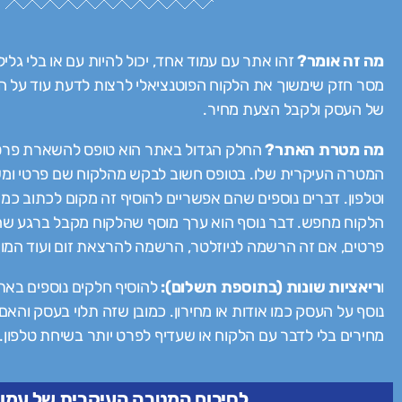
מה זה אומר?
זהו אתר עם עמוד אחד, יכול להיות עם או בלי גליל
מסר חזק שימשוך את הלקוח הפוטנציאלי לרצות לדעת עוד על הע
של העסק ולקבל הצעת מחיר.
מה מטרת האתר?
החלק הגדול באתר הוא טופס להשארת פרטים
המטרה העיקרית שלו. בטופס חשוב לבקש מהלקוח שם פרטי ומש
וטלפון. דברים נוספים שהם אפשריים להוסיף זה מקום לכתוב כמה
הלקוח מחפש. דבר נוסף הוא ערך מוסף שהלקוח מקבל ברגע שה
פרטים, אם זה הרשמה לניוזלטר, הרשמה להרצאת זום ועוד המון 
ו
ריאציות שונות (בתוספת תשלום):
להוסיף חלקים נוספים באת
נוסף על העסק כמו אודות או מחירון. כמובן שזה תלוי בעסק והא
מחירים בלי לדבר עם הלקוח או שעדיף לפרט יותר בשיחת טלפון.
לסיכום המטרה העיקרית של עמוד 