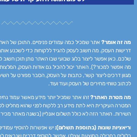
מה זה אומר?
אתר שמכיל כמה עמודים פנימיים. התוכן של האתר
דרישות העסק. מה חשוב לעסק להגיד ללקוחות כדי לשכנע אות
שלכם. כאן אפשר ליצור בלוג שבועי שבו האתר נותן תוכן חשוב לל
מה אפשר למכור?). האתר יכול להכיל גם אודות העסק, המלצות 
מגוון דרכים ליצור קשר, כתבות על העסק, הסבר מפורט על השירו
לכתוב טווחי מחירים של העסק ועוד ועוד.
מה מטרת האתר?
זהו אתר שמכיל יותר מידע מאשר עמוד נחית
המטרה העיקרית היא לתת מידע רב ללקוח לפני שהוא מחליט לק
השירות. האתר הזה לא כולל תשלום אונליין (בשונה מאתר מכירו
ו
ריאציות שונות (בתוספת תשלום):
יש אפשרות להוסיף עמודים
כלולים בחבילה המוצעת אצלנו, אפשר להוסיף דברים שנראים ל